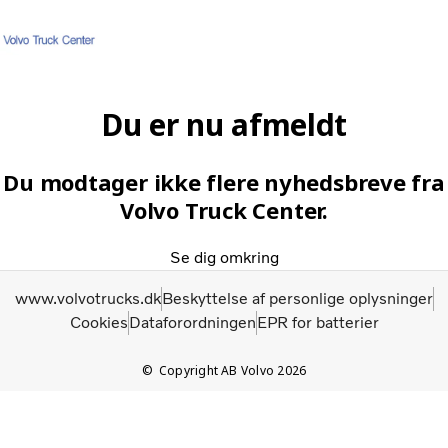
Hjem
Login
Karriere
Kontakt os
Kundeportal
Du er nu afmeldt
Kerneværdier
Du modtager ikke flere nyhedsbreve fra
Volvo Trucks
Volvo Truck Center.
Renault Trucks
Brugte lastbiler
Se dig omkring
Nyheder
Kontakt os
www.volvotrucks.dk
Beskyttelse af personlige oplysninger
Karriere
Cookies
Dataforordningen
EPR for batterier
Copyright AB Volvo 2026