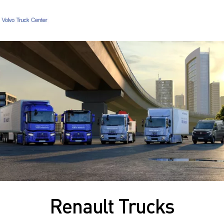
Hjem
Login
Karriere
Kontakt os
Kundeportal
Kerneværdier
Volvo Trucks
Renault Trucks
Brugte lastbiler
Nyheder
Kontakt os
Karriere
Renault Trucks